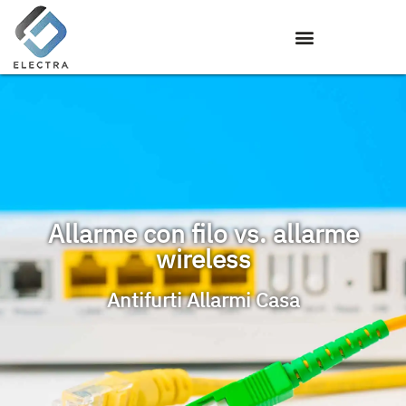
Allarme con filo vs. allarme
wireless
Antifurti Allarmi Casa