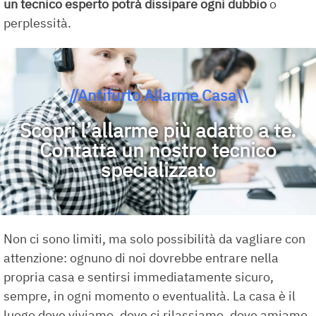
un tecnico esperto potrà dissipare ogni dubbio
o
perplessità.
//Antifurto Allarme Casa\\
Scopri l’allarme più adatto a te.
Contatta un nostro tecnico
specializzato
Non ci sono limiti, ma solo possibilità da vagliare con
attenzione: ognuno di noi dovrebbe entrare nella
propria casa e sentirsi immediatamente sicuro,
sempre, in ogni momento o eventualità. La casa è il
luogo dove viviamo, dove ci rilassiamo, dove amiamo.