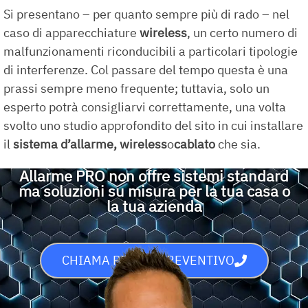
Si presentano – per quanto sempre più di rado – nel
caso di apparecchiature
wireless
, un certo numero di
malfunzionamenti riconducibili a particolari tipologie
di interferenze. Col passare del tempo questa è una
prassi sempre meno frequente; tuttavia, solo un
esperto potrà consigliarvi correttamente, una volta
svolto uno studio approfondito del sito in cui installare
il
sistema d’allarme
,
wireless
o
cablato
che sia.
Allarme PRO non offre sistemi standard
ma soluzioni su misura per la tua casa o
la tua azienda
CHIAMA PER UN PREVENTIVO